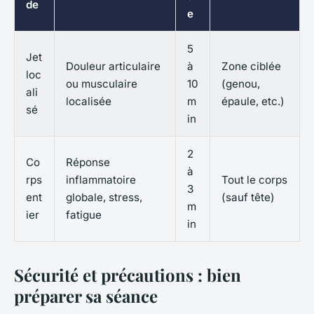
de
e
5
Jet
Douleur articulaire
à
Zone ciblée
loc
ou musculaire
10
(genou,
ali
localisée
m
épaule, etc.)
sé
in
2
Co
Réponse
à
rps
inflammatoire
Tout le corps
3
ent
globale, stress,
(sauf tête)
m
ier
fatigue
in
Sécurité et précautions : bien
préparer sa séance