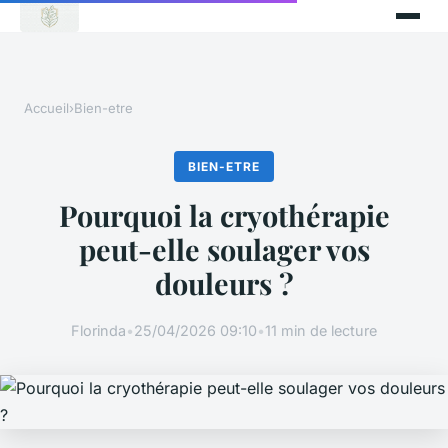
Accueil
›
Bien-etre
BIEN-ETRE
Pourquoi la cryothérapie
peut-elle soulager vos
douleurs ?
Florinda
•
25/04/2026 09:10
•
11 min de lecture