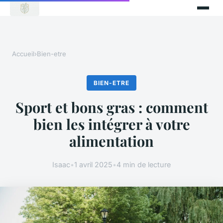
Accueil
›
Bien-etre
BIEN-ETRE
Sport et bons gras : comment
bien les intégrer à votre
alimentation
Isaac
•
1 avril 2025
•
4 min de lecture