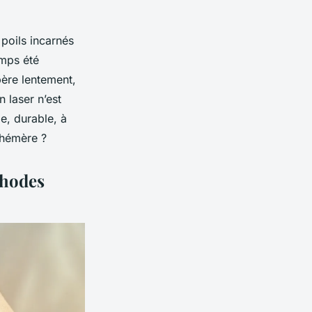
 poils incarnés
emps été
ère lentement,
 laser n’est
e, durable, à
phémère ?
thodes