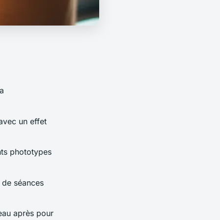
la
avec un effet
nts phototypes
s de séances
peau après pour