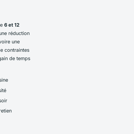
re
6 et 12
 une réduction
 voire une
de contraintes
 gain de temps
sine
ité
soir
etien