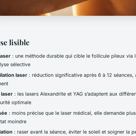
e lisible
laser
: une méthode durable qui cible le follicule pileux via 
yse sélective
lation laser
: réduction significative après 6 à 12 séances, 
nent
 laser
: les lasers Alexandrite et YAG s’adaptent aux différe
urité optimale
sée
: moins précise que le laser médical, elle demande plu
ltat moindre
lation
: raser avant la séance, éviter le soleil et soigner la 