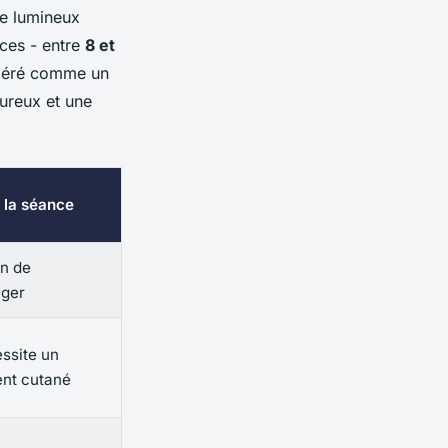
re lumineux
nces - entre
8 et
sidéré comme un
ureux et une
 la séance
on de
éger
ssite un
ent cutané