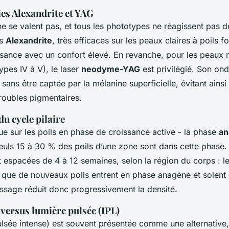
es Alexandrite et YAG
ne se valent pas, et tous les phototypes ne réagissent pas 
rs
Alexandrite
, très efficaces sur les peaux claires à poils f
sance avec un confort élevé. En revanche, pour les peaux 
pes IV à V), le laser
neodyme-YAG
est privilégié. Son on
 sans être captée par la mélanine superficielle, évitant ainsi
roubles pigmentaires.
u cycle pilaire
que sur les poils en phase de croissance active - la phase
an
seuls 15 à 30 % des poils d’une zone sont dans cette phase.
t espacées de 4 à 12 semaines, selon la région du corps : l
 que de nouveaux poils entrent en phase anagène et soient c
ssage réduit donc progressivement la densité.
versus lumière pulsée (IPL)
ulsée intense) est souvent présentée comme une alternative, 