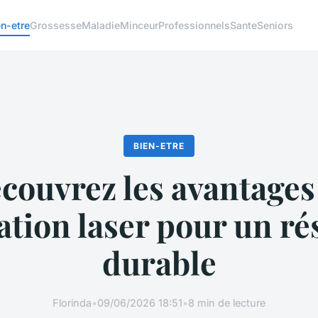
en-etre
Grossesse
Maladie
Minceur
Professionnels
Sante
Seniors
BIEN-ETRE
couvrez les avantages
lation laser pour un ré
durable
Florinda
•
09/06/2026 18:51
•
8 min de lecture