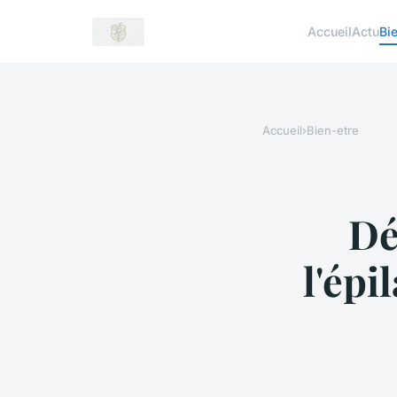
Accueil
Actu
Bi
Accueil
›
Bien-etre
Dé
l'épi