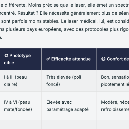
e différente. Moins précise que le laser, elle émet un spect
centré. Résultat ? Elle nécessite généralement plus de séa
s sont parfois moins stables. Le laser médical, lui, est con
ns plusieurs pays européens, avec des protocoles plus rigo
e.
🎨 Phototype
✅ Efficacité attendue
😌 Confort de
cible
I à III (peau
Très élevée (poil
Bon, sensati
claire)
foncé)
picotement l
IV à VI (peau
Élevée avec
Modéré, néce
mate/foncée)
paramétrage adapté
refroidissem