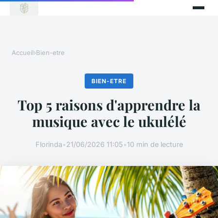
Accueil
›
Bien-etre
BIEN-ETRE
Top 5 raisons d'apprendre la
musique avec le ukulélé
Florinda
•
21/06/2026 11:05
•
10 min de lecture